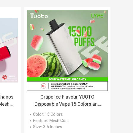
Thanos
Grape Ice Flavour YUOTO
 Mesh
Disposable Vape 15 Colors and
uit
3.6V Voltage Range for a Long-
Color
: 15 Colors
Lasting Vaping Experience
Feature
: Mesh Coil
Size
: 3.5 Inches