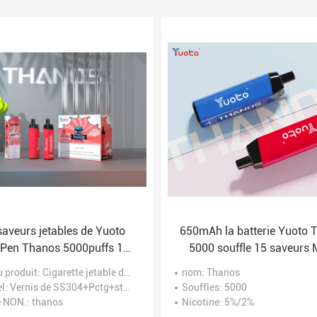
saveurs jetables de Yuoto
650mAh la batterie Yuoto 
Pen Thanos 5000puffs 19
5000 souffle 15 saveurs
fflent plus l'OEM en gros
Coil Rechargeable de fr
 produit
: Cigarette jetable d'E
nom
: Thanos
g de nicotine de sel de XXL
el
: Vernis de SS304+Pctg+stoving
Souffles
: 5000
0%/2%/5%
e NON.
: thanos
Nicotine
: 5%/2%