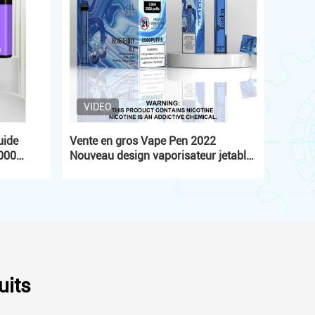
VIDEO
uide
Vente en gros Vape Pen 2022
7000
Nouveau design vaporisateur jetable
S
avec le prix le plus bas 7 ml E-Liquid
1200 mAh Batterie Blueberry Ice
uits