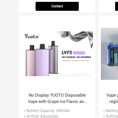
Contact
No Display YUOTO Disposable
Vape j
Vape with Grape Ice Flavor and
régl
Mesh Coil
ba
Battery Capacity
: 280mAh
Batter
Airflow
: Adjustable
Airflow