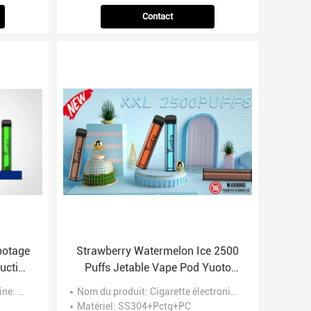
Contact
potage
Strawberry Watermelon Ice 2500
uction
Puffs Jetable Vape Pod Yuoto
XXL 7ml Ejuice 1200mAh Batterie
ine
: C' est acceptable.
Nom du produit
: Cigarette électronique jetable
de Chine
Matériel
: SS304+Pctg+PC