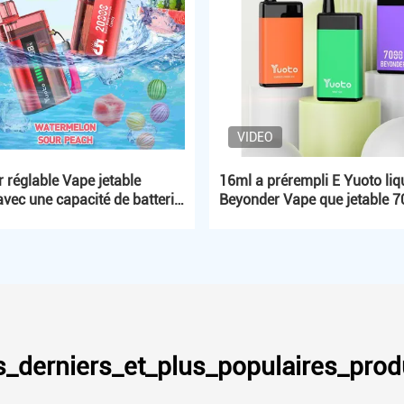
VIDEO
ir réglable Vape jetable
16ml a prérempli E Yuoto liq
ec une capacité de batterie
Beyonder Vape que jetable 
Ah et 0% de nicotine
souffle FCC de 900mAh RoH
_derniers_et_plus_populaires_prod