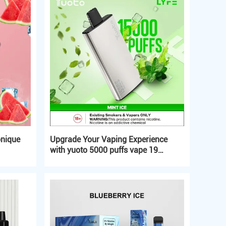
onique
Upgrade Your Vaping Experience
with yuoto 5000 puffs vape 19
Classic Flavors and Voltage Range
3.6V