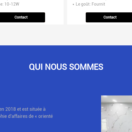
ge
: 10-12W
Le goût
: Fournit
Contact
Contact
QUI NOUS SOMMES
n 2018 et est située à
ie d'affaires de « orienté