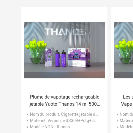
Plume de vapotage rechargeable
Les 
jetable Yuoto Thanos 14 ml 5000
Vape 
bouffées filet de bobine Elfe Bar
sou
Nom du produit
: Cigarette jetable d'E
Nom du
perdu Mary
d'Eci
Matériel
: Vernis de SS304+Pctg+stoving
Matéri
Modèle NON.
: thanos
Modèl