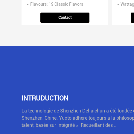
Flavours
: 19 Classic Flavors
Watta
Contact
INTRUDUCTION
La technologie de Shenzhen Dehaichun a été fondée e
Shenzhen, Chine. Yuoto adhère toujours à la philosoph
talent, basée sur intégrité ». Recueillant des ...