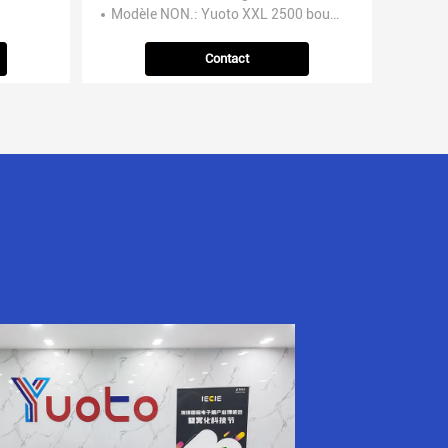
Modèle NON.
: Yuoto XXL 2500 bouffées
Contact