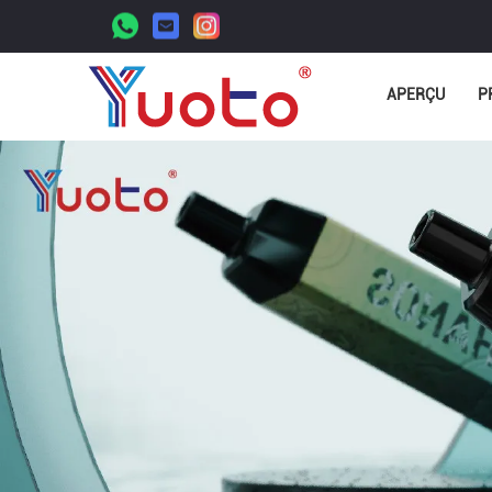
APERÇU
P