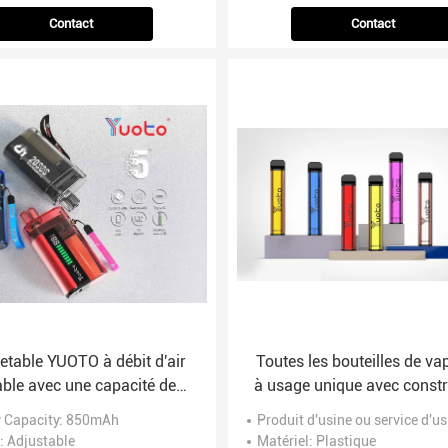
Contact
Contact
etable YUOTO à débit d'air
Toutes les bouteilles de va
able avec une capacité de
à usage unique avec constr
tterie de 850mAh et une
en plastique
y Capacity
: 850mAh
Produit d'usine ou service d'us
puissance de 10-12W
: Adjustable
Matériel
: Plastique