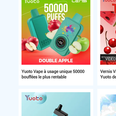
VIDEO
Yuoto Vape à usage unique 50000
Vernis V
bouffées le plus rentable
Yuoto de
Vape re