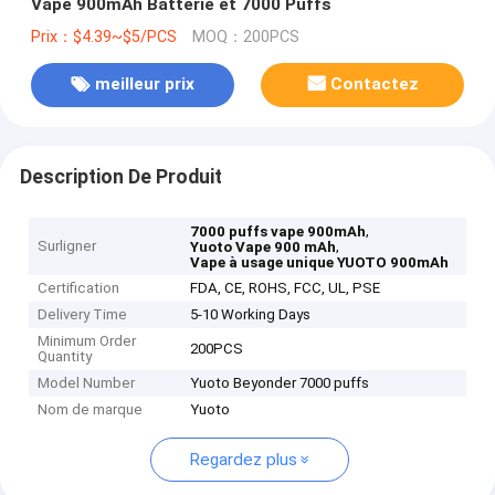
Vape 900mAh Batterie et 7000 Puffs
Prix：$4.39~$5/PCS
MOQ：200PCS
meilleur prix
Contactez
Description De Produit
,
7000 puffs vape 900mAh
Surligner
,
Yuoto Vape 900 mAh
Vape à usage unique YUOTO 900mAh
Certification
FDA, CE, ROHS, FCC, UL, PSE
Delivery Time
5-10 Working Days
Minimum Order
200PCS
Quantity
Model Number
Yuoto Beyonder 7000 puffs
Nom de marque
Yuoto
Regardez plus