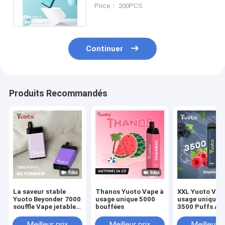
900mAh Batterie et 7000 Puffs
Price： 200PCS
Continuer
Produits Recommandés
La saveur stable
Thanos Yuoto Vape à
XXL Yuoto Vap
Yuoto Beyonder 7000
usage unique 5000
usage unique 
souffle Vape jetable
bouffées
3500 Puffs Ar
Mesh Coil
du dispositif 9
Meilleur prix
Meilleur prix
Meilleur p