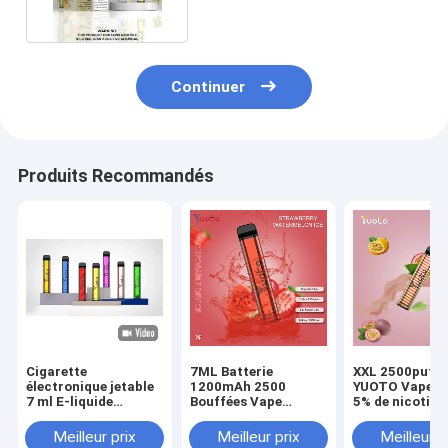
Continuer
Produits Recommandés
Cigarette
7ML Batterie
XXL 2500puffs
électronique jetable
1200mAh 2500
YUOTO Vape je
7 ml E-liquide
Bouffées Vape
5% de nicotine
batterie de 1200
Jetable Yuoto
saveur de fruit
mAh
Meilleur prix
Meilleur prix
Meilleur p