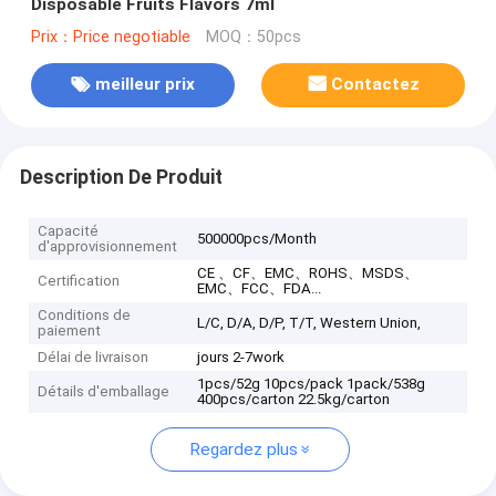
Disposable Fruits Flavors 7ml
Prix：Price negotiable
MOQ：50pcs
meilleur prix
Contactez
Description De Produit
Capacité
500000pcs/Month
d'approvisionnement
CE 、CF、EMC、ROHS、MSDS、
Certification
EMC、FCC、FDA...
Conditions de
L/C, D/A, D/P, T/T, Western Union,
paiement
Délai de livraison
jours 2-7work
1pcs/52g 10pcs/pack 1pack/538g
Détails d'emballage
400pcs/carton 22.5kg/carton
Regardez plus