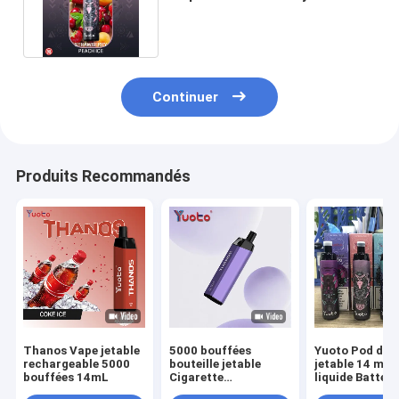
Flavor 5000 souffles Thanos
Continuer
Produits Recommandés
Thanos Vape jetable
5000 bouffées
Yuoto Pod de 
rechargeable 5000
bouteille jetable
jetable 14 ml E
bouffées 14mL
Cigarette
liquide Batteri
électronique Yuoto
650mAh