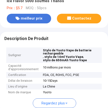
Ice Flavor 5000 souffles Thanos
Prix：$5.7
MOQ：50pcs
meilleur prix
Contactez
Description De Produit
Stylo de Yuoto Vape de batterie
rechargeable
Surligner
,
,
stylo de 14ml Yuoto Vape
stylo de 650mAh Yuoto Vape
Capacité
10 millions par mois
d'approvisionnement
Certification
FDA, CE, ROHS, FCC, PSE
Délai de livraison
10-15Days
Lieu d'origine
La Chine
Nom de marque
Yuoto
Regardez plus