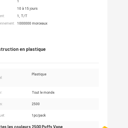
1
10 à 15 jours
nt:
1, T/T
ionnement:
1000000 morceaux
truction en plastique
Plastique
l:
r:
Tout le monde.
s:
2500
uet:
1pc/pack
tes les couleurs 2500 Puffs Vape
,