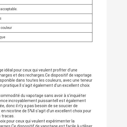
 acceptable.
s
 couleur
ique
 idéal pour ceux qui veulent profiter d'une
charges et des recharges.Ce dispositif de vapotage
sponible dans toutes les couleurs, avec une teneur
n pratique.Il s'agit également d'un excellent choix
la commodité du vapotage sans avoir à s'inquiéter
rience incroyablement puissanteIl est également
ée, donc il n'y a pas besoin de se soucier de
en nicotine de 5%Il s'agit d'un excellent choix pour
 tracas.
oix pour ceux qui veulent expérimenter la
es.Ce dispositif de vapotage est facile à utiliser