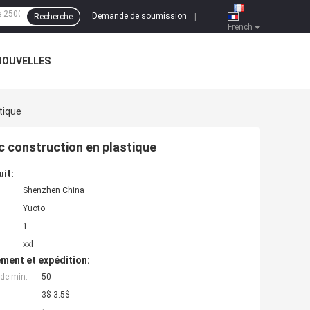
Demande de soumission
Recherche
|
French
NOUVELLES
tique
c construction en plastique
uit:
Shenzhen China
Yuoto
1
xxl
ment et expédition:
de min:
50
3$-3.5$