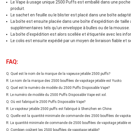
Le Vape à usage unique 2500 Puffs est emballé dans une poche en 
produit.
Le sachet en feuille ou le blister est placé dans une boîte adapté
La boîte est ensuite placée dans une boîte d'expédition de taill
supplémentaires tels qu'un enveloppe à bulles ou de la mousse.
La boîte d'expédition est alors scellée et étiquetée avec les in
Le colis est ensuite expédié par un moyen de livraison fiable et s
FAQ:
Q: Quel est le nom de la marque de la vapeuse jetable 2500 puffs?
R: Le nom de la marque des 2500 bouffées de vapotage jetable est Yuoto.
Q: Quel est le numéro de modèle du 2500 Puffs Disposable Vape?
R: Le numéro de modèle du 2500 Puffs Disposable Vape est xxl.
Q: Où est fabriqué le 2500 Puffs Disposable Vape?
R: Le vapoteur jetable 2500 puffs est fabriqué à Shenzhen en Chine.
Q: Quelle est la quantité minimale de commande des 2500 bouffées de vapotag
R: La quantité minimale de commande de 2500 bouffées de vapotage jetable es
Q: Combien coûtent les 2500 bouffées de vapotage jetable?