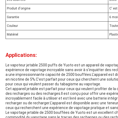
Produit d'origine
C' est
Garantie
6 moi
Couleur
Toute
Matériel
Plast
Applications:
Le vapoteur jetable 2500 puffs de Yuoto est un appareil de vapotage
expérience de vapotage incroyable sans avoir à s'inquiéter des re
a une impressionnante capacité de 2500 bouffées.L'appareil est di
en nicotine de 5%.C'est parfait pour ceux qui cherchent une solutio
pour ceux qui veulent passer du tabagisme au vapotage.
Cet appareil jetable est parfait pour ceux qui veulent profiter de 
des recharges ou des recharges.Il est conçu pour offrir une expé
incroyablement facile à utiliser et est livré avec une batterie intégr
recharger ou de recharger.L'appareil est disponible avec une teneur 
ceux qui recherchent une expérience de vapotage pratique et sans
Le vapotage jetable de 2500 bouffées de Yuoto est un excellent ch
commodité du vapotage sans le tracas des recharges ou des recharg