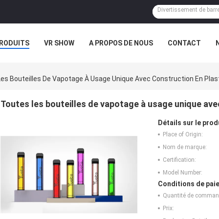
RODUITS
VR SHOW
A PROPOS DE NOUS
CONTACT
es Bouteilles De Vapotage À Usage Unique Avec Construction En Plas
Toutes les bouteilles de vapotage à usage unique ave
Détails sur le prod
Place of Origin:
Nom de marque:
Certification:
Model Number:
Conditions de paie
Quantité de comman
Prix: