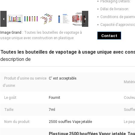
Packaging Details:
Délai de livraison:
Conditions de paieme
Capacité d'approvis
Image Grand :
Toutes les bouteilles de vapotage à
Contact
usage unique avec construction en plastique
Toutes les bouteilles de vapotage à usage unique avec cons
description de
Produit d'usine ou service
C' est acceptable.
Matérie
d'usine:
Le goût:
Fournit
Couleu
Taille:
7ml
Souffle
Nom du produit:
2500 souffles Vape jetable
Le paq
Plastique 2500 bouffées Vapor jetable
Tou
,