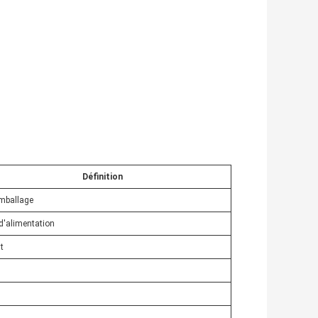
Définition
mballage
d'alimentation
t