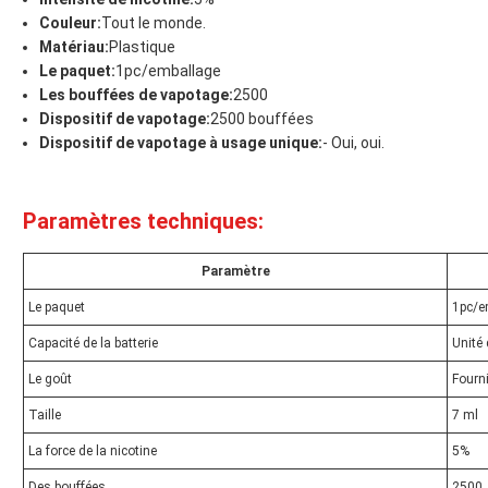
Couleur:
Tout le monde.
Matériau:
Plastique
Le paquet:
1pc/emballage
Les bouffées de vapotage:
2500
Dispositif de vapotage:
2500 bouffées
Dispositif de vapotage à usage unique:
- Oui, oui.
Paramètres techniques:
Paramètre
Le paquet
1pc/e
Capacité de la batterie
Unité 
Le goût
Fourni
Taille
7 ml
La force de la nicotine
5%
Des bouffées
2500