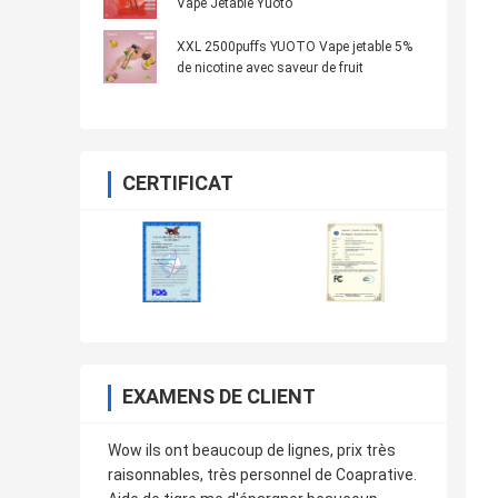
Vape Jetable Yuoto
XXL 2500puffs YUOTO Vape jetable 5%
de nicotine avec saveur de fruit
CERTIFICAT
EXAMENS DE CLIENT
Wow ils ont beaucoup de lignes, prix très
raisonnables, très personnel de Coaprative.