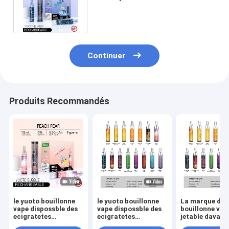
de l'entretien 4500 imputable
Continuer
Produits Recommandés
le yuoto bouillonne
le yuoto bouillonne
La marque de 
vape dispossble des
vape dispossble des
bouillonne vap
ecigratetes
ecigratetes
jetable davant
4500puff
4500puff
que la huile-b