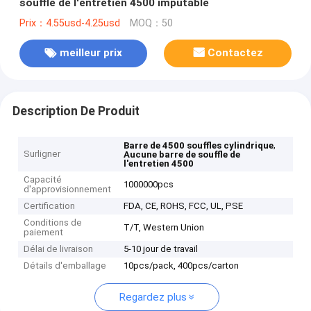
souffle de l'entretien 4500 imputable
Prix：4.55usd-4.25usd
MOQ：50
meilleur prix
Contactez
Description De Produit
,
Barre de 4500 souffles cylindrique
Surligner
Aucune barre de souffle de
l'entretien 4500
Capacité
1000000pcs
d'approvisionnement
Certification
FDA, CE, ROHS, FCC, UL, PSE
Conditions de
T/T, Western Union
paiement
Délai de livraison
5-10 jour de travail
Détails d'emballage
10pcs/pack, 400pcs/carton
Regardez plus