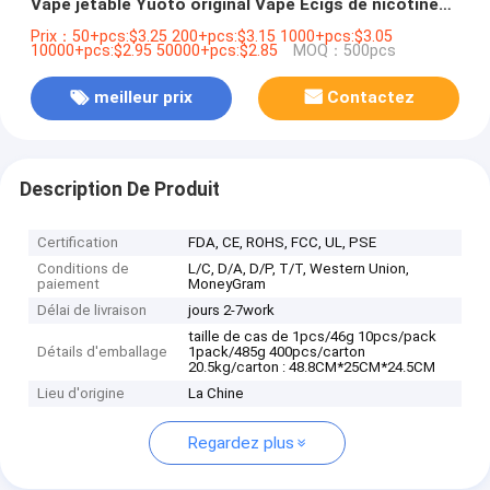
Vape jetable Yuoto original Vape Ecigs de nicotine
de 5%
Prix：50+pcs:$3.25 200+pcs:$3.15 1000+pcs:$3.05
10000+pcs:$2.95 50000+pcs:$2.85
MOQ：500pcs
meilleur prix
Contactez
Description De Produit
Certification
FDA, CE, ROHS, FCC, UL, PSE
Conditions de
L/C, D/A, D/P, T/T, Western Union,
paiement
MoneyGram
Délai de livraison
jours 2-7work
taille de cas de 1pcs/46g 10pcs/pack
Détails d'emballage
1pack/485g 400pcs/carton
20.5kg/carton : 48.8CM*25CM*24.5CM
Lieu d'origine
La Chine
Regardez plus