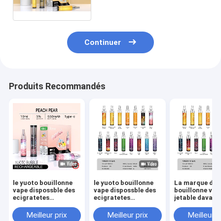
Ecigs de nicotine de 5%
Continuer
Produits Recommandés
le yuoto bouillonne
le yuoto bouillonne
La marque de 
vape dispossble des
vape dispossble des
bouillonne vap
ecigratetes
ecigratetes
jetable davant
4500puff
4500puff
que la huile-b
liquide de bobi
Meilleur prix
Meilleur prix
Meilleur p
maille de 3000