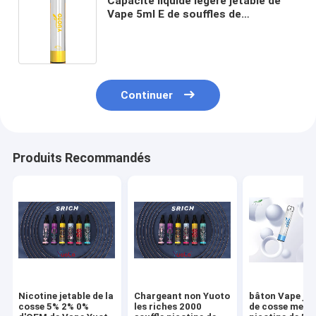
Capacité liquide légère jetable de
Vape 5ml E de souffles de
l'activation 2000 d'aspiration
Continuer
Produits Recommandés
Nicotine jetable de la
Chargeant non Yuoto
bâton Vape jet
cosse 5% 2% 0%
les riches 2000
de cosse mené