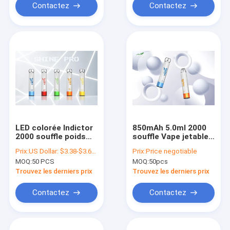
Contactez
Contactez
LED colorée Indictor
850mAh 5.0ml 2000
2000 souffle poids
souffle Vape jetable,
léger jetable de Vape
dispositifs jetables
Prix:
US Dollar: $3.38-$3.68(1PCS)
Prix:
Price negotiable
50g
brillants menés de
MOQ:
50 PCS
MOQ:
50pcs
cosse
Trouvez les derniers prix
Trouvez les derniers prix
Contactez
Contactez