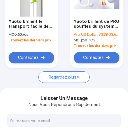
A propos de nous
Contact
Yuoto brillent le
Yuoto brillent de PRO
transport facile de
souffles du système
nouvelles
pro de cosse de
2000 de cosse de
MOQ:
50pcs
Prix:
US Dollar: $3.38-$3.68(1PCS)
bâton souffle jetable
Vape avec la lumière
Trouvez les derniers prix
MOQ:
50 PCS
de Vape 2000
de LED à la mode
Trouvez les derniers prix
YUOTO Vape jetable
Contactez
Contactez
2500 souffles Vape jetable
Regardez plus
3000 souffles Vape jetable
5000 souffles Vape jetable
Laisser Un Message
Nous Vous Répondrons Rapidement
4000 souffles Vape jetable
3500 souffles Vape jetable