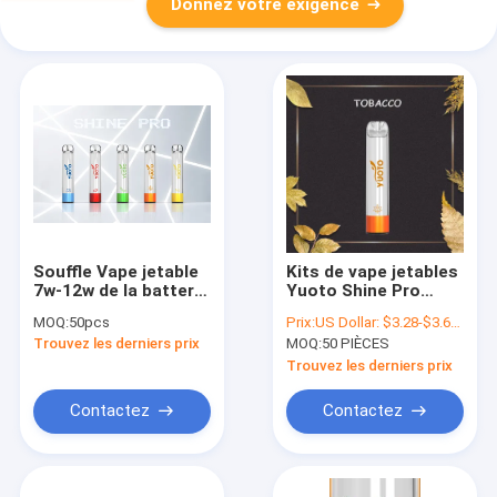
Donnez votre exigence
Souffle Vape jetable
Kits de vape jetables
7w-12w de la batterie
Yuoto Shine Pro
850mAh Yuoto 2000
2000 Puffs 5ML E
MOQ:
50pcs
Prix:
US Dollar: $3.28-$3.68(1PCS)
Liquid Device
Trouvez les derniers prix
MOQ:
50 PIÈCES
Trouvez les derniers prix
Contactez
Contactez