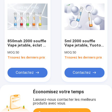
850mah 2000 souffle
5ml 2000 souffle
Vape jetable, éclat de
Vape jetable, Yuoto
Yuoto a pré rempli
brille le stylo jetable
MOQ:
50
MOQ:
50
kits de Vape de
de cosse
Trouvez les derniers prix
Trouvez les derniers prix
cosse
Contactez
Contactez
Économisez votre temps
Laissez-nous contacter les meilleurs
produits avec vous.