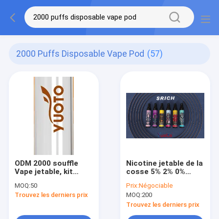
2000 Puffs Disposable Vape Pod
(57)
ODM 2000 souffle
Nicotine jetable de la
Vape jetable, kit
cosse 5% 2% 0%
jetable de la cosse
d'OEM de Vape Yuoto
MOQ:
50
Prix:
Négociable
850mAh
de nouveaux souffles
Trouvez les derniers prix
MOQ:
200
Douane 2000
Trouvez les derniers prix