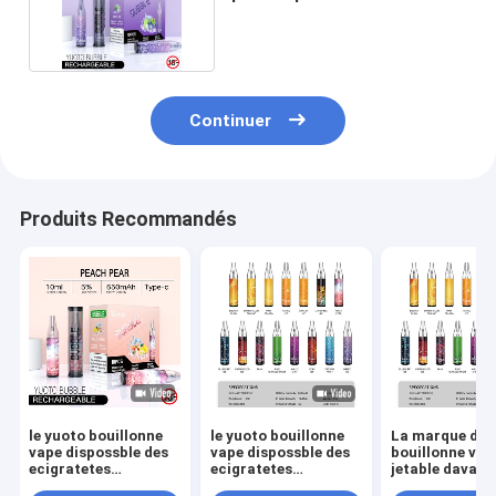
dessinent activé
Continuer
Produits Recommandés
le yuoto bouillonne
le yuoto bouillonne
La marque de 
vape dispossble des
vape dispossble des
bouillonne vap
ecigratetes
ecigratetes
jetable davant
4500puff
4500puff
que la huile-b