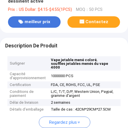
dessinent activé
Prix：US Dollar: $4.15-$4.55(1PCS)
MOQ：50 PCS
meilleur prix
Contactez
Description De Produit
,
Vape jetable mené coloré
Surligner
souffles jetables menés du vape
4000
Capacité
1000000 PCS
d'approvisionnement
Certification
FDA, CE, ROHS, FCC, UL, PSE
Conditions de
L/C, T/T, D/P, Western Union, Paypal,
paiement
gramme d'argent
Délai de livraison
2 semaines
Détails d'emballage
Taille de cas : 42CM*29CM*27.5CM
Regardez plus