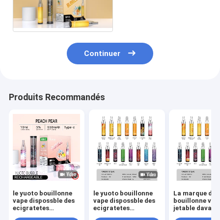
saveurs avec Mesh Coil
Continuer
Produits Recommandés
le yuoto bouillonne
le yuoto bouillonne
La marque de 
vape dispossble des
vape dispossble des
bouillonne vap
ecigratetes
ecigratetes
jetable davant
4500puff
4500puff
que la huile-b