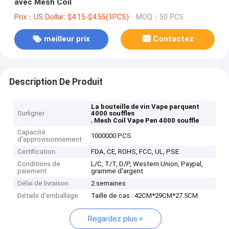
avec Mesh Coil
Prix：US Dollar: $4.15-$4.55(1PCS)
MOQ：50 PCS
meilleur prix
Contactez
Description De Produit
La bouteille de vin Vape parquent
Surligner
4000 souffles
,
Mesh Coil Vape Pen 4000 souffle
Capacité
1000000 PCS
d'approvisionnement
Certification
FDA, CE, ROHS, FCC, UL, PSE
Conditions de
L/C, T/T, D/P, Western Union, Paypal,
paiement
gramme d'argent
Délai de livraison
2 semaines
Détails d'emballage
Taille de cas : 42CM*29CM*27.5CM
Regardez plus