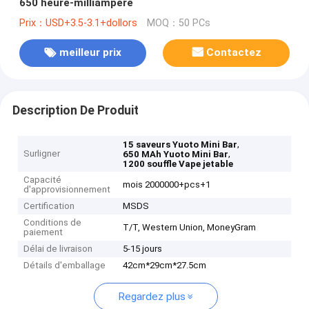
650 heure-milliampère
Prix：USD+3.5-3.1+dollors
MOQ：50 PCs
meilleur prix
Contactez
Description De Produit
,
15 saveurs Yuoto Mini Bar
Surligner
,
650 MAh Yuoto Mini Bar
1200 souffle Vape jetable
Capacité
mois 2000000+pcs+1
d'approvisionnement
Certification
MSDS
Conditions de
T/T, Western Union, MoneyGram
paiement
Délai de livraison
5-15 jours
Détails d'emballage
42cm*29cm*27.5cm
Regardez plus