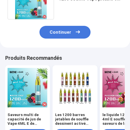
heure-milliampère
Continuer
Produits Recommandés
Saveurs multi de
Les 1200 barres
le liquide 1200
capacité de jus de
jetables de souffle
4ml E souffle d
Vape 4ML E de
dessinent activé
saveurs de la 
souffles du sel 1200
avec la batterie
16 de maille d