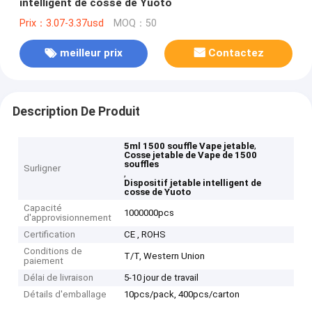
intelligent de cosse de Yuoto
Prix：3.07-3.37usd
MOQ：50
meilleur prix
Contactez
Description De Produit
,
5ml 1500 souffle Vape jetable
Cosse jetable de Vape de 1500
souffles
Surligner
,
Dispositif jetable intelligent de
cosse de Yuoto
Capacité
1000000pcs
d'approvisionnement
Certification
CE , ROHS
Conditions de
T/T, Western Union
paiement
Délai de livraison
5-10 jour de travail
Détails d'emballage
10pcs/pack, 400pcs/carton