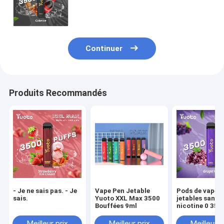
14 ml E liquide 650 mAh batterie 20
saveurs chaudes expédition rapide
Continuer
Produits Recommandés
- Je ne sais pas. - Je
Vape Pen Jetable
Pods de vape
sais.
Yuoto XXL Max 3500
jetables sans
Bouffées 9ml
nicotine 0 350
bouffées Yuot
Meilleur prix
Meilleur prix
Meilleur p