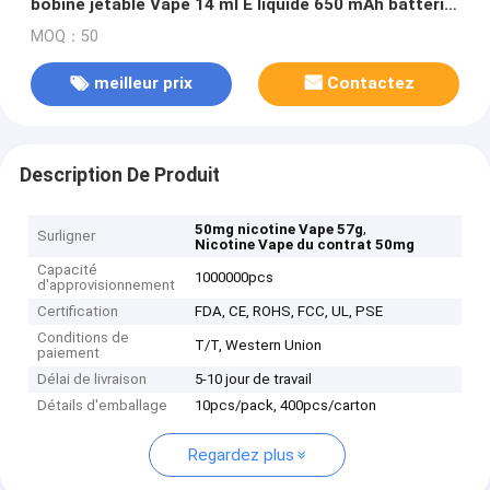
bobine jetable Vape 14 ml E liquide 650 mAh batterie
20 saveurs chaudes expédition rapide
MOQ：50
meilleur prix
Contactez
Description De Produit
,
50mg nicotine Vape 57g
Surligner
Nicotine Vape du contrat 50mg
Capacité
1000000pcs
d'approvisionnement
Certification
FDA, CE, ROHS, FCC, UL, PSE
Conditions de
T/T, Western Union
paiement
Délai de livraison
5-10 jour de travail
Détails d'emballage
10pcs/pack, 400pcs/carton
Regardez plus