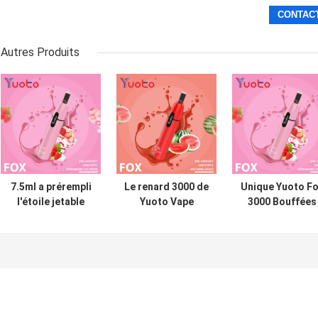
Autres Produits
7.5ml a prérempli
Le renard 3000 de
Unique Yuoto F
l'étoile jetable
Yuoto Vape
3000 Bouffées
liquide d'E Yuoto
souffle l'E-
Vapor Disposab
que Vape 3000
cigarette
E-cigarette Bo
souffle FCC de
matérielle en
goût
1000mAh RoHS
aluminium de la
tension
Alloy+PCTG de
sortie