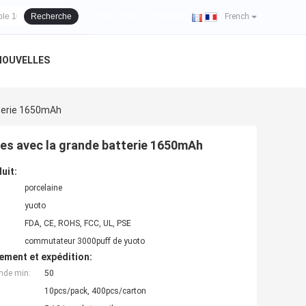
se de client
Demande de soumission
Recherche
|
French
NOUVELLES
tterie 1650mAh
les avec la grande batterie 1650mAh
uit:
porcelaine
yuoto
FDA, CE, ROHS, FCC, UL, PSE
commutateur 3000puff de yuoto
ement et expédition:
nde min:
50
10pcs/pack, 400pcs/carton