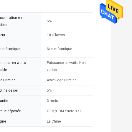
centration en
5%
otine
eur
10+Flavors
d mécanique
Non mécanique
ssance en watts
Puissance en watts Non-
iable
variable
o Printing
Avec Logo Printing
otine de sel
5%
antie
3 mois
que déposée
OEM/ODM Yuoto XXL
gine
La Chine