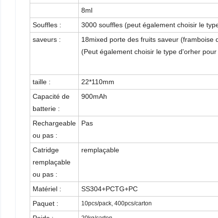
8ml
Souffles :
3000 souffles (peut également choisir le typ
saveurs :
18mixed porte des fruits saveur (framboise d
(Peut également choisir le type d'orher pou
taille :
22*110mm
Capacité de
900mAh
batterie :
Rechargeable
Pas
ou pas :
Catridge
remplaçable
remplaçable
ou pas :
Matériel :
SS304+PCTG+PC
Paquet :
10pcs/pack, 400pcs/carton