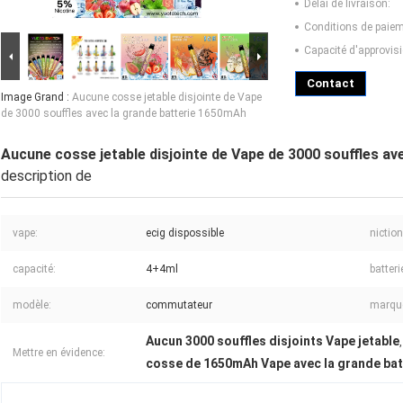
Délai de livraison:
Conditions de paiem
Capacité d'approvis
Contact
Image Grand :
Aucune cosse jetable disjointe de Vape
de 3000 souffles avec la grande batterie 1650mAh
Aucune cosse jetable disjointe de Vape de 3000 souffles a
description de
vape:
ecig dispossible
niction
capacité:
4+4ml
batteri
modèle:
commutateur
marqu
Aucun 3000 souffles disjoints Vape jetable
Mettre en évidence:
cosse de 1650mAh Vape avec la grande bat