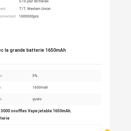
5-10 jour de travail
ent:
T/T, Western Union
ionnement:
1000000pcs
vec la grande batterie 1650mAh
e:
5%
e:
1650mah
e:
yuoto
3000 souffles Vape jetable 1650mAh
,
,
terie