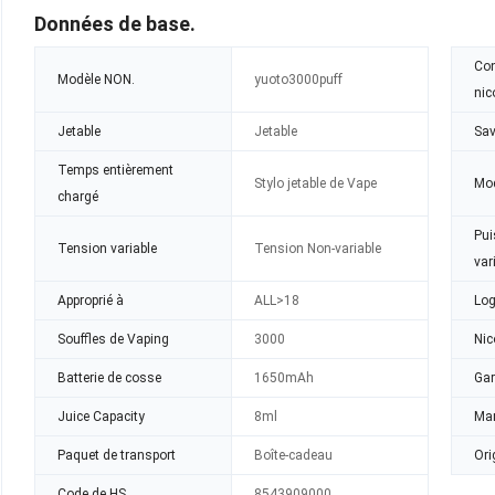
Données de base.
Con
Modèle NON.
yuoto3000puff
nic
Jetable
Jetable
Sav
Temps entièrement
Stylo jetable de Vape
Mo
chargé
Pui
Tension variable
Tension Non-variable
var
Approprié à
ALL>18
Log
Souffles de Vaping
3000
Nic
Batterie de cosse
1650mAh
Gar
Juice Capacity
8ml
Mar
Paquet de transport
Boîte-cadeau
Ori
Code de HS
8543909000