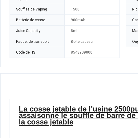
Souffles de Vaping
1500
Nic
Batterie de cosse
900mAh
Gar
Juice Capacity
8ml
Mar
Paquet de transport
Boîte-cadeau
Ori
Code de HS
8543909000
La cosse jetable de l'usine 2500
assaisonne le souffle de barre de
la cosse jetable