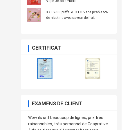
Vape Jetable Yuoto
XXL 2500puffs YUOTO Vape jetable 5%
de nicotine avec saveur de fruit
CERTIFICAT
EXAMENS DE CLIENT
Wow ils ont beaucoup de lignes, prix très
raisonnables, très personnel de Coaprative.