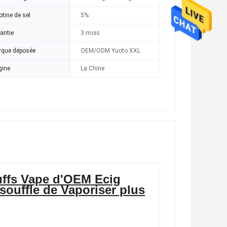
otine de sel
5%
antie
3 mois
que déposée
OEM/ODM Yuoto XXL
gine
La Chine
puffs Vape d'OEM Ecig
 souffle de Vaporiser plus