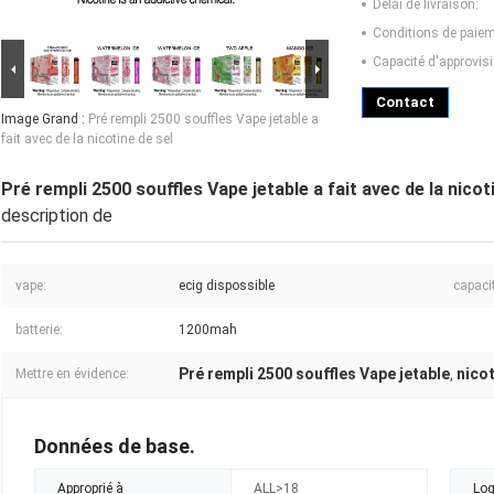
Délai de livraison:
Conditions de paiem
Capacité d'approvis
Contact
Image Grand :
Pré rempli 2500 souffles Vape jetable a
fait avec de la nicotine de sel
Pré rempli 2500 souffles Vape jetable a fait avec de la nicot
description de
vape:
ecig dispossible
capaci
batterie:
1200mah
Pré rempli 2500 souffles Vape jetable
nicot
Mettre en évidence:
,
Données de base.
Approprié à
ALL>18
Log