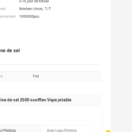
5-10 jour de travail
ent:
Western Union, T/T
ionnement:
1000000pcs
ine de sel
té:
7ml
ine de sel 2500 souffles Vape jetable
o Printing
Avec Logo Printing