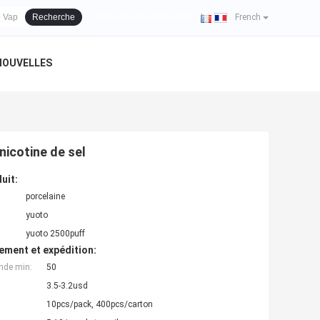
se de client
Demande de soumission
Recherche
|
French
NOUVELLES
 nicotine de sel
uit:
porcelaine
yuoto
yuoto 2500puff
ement et expédition:
nde min:
50
3.5-3.2usd
10pcs/pack, 400pcs/carton