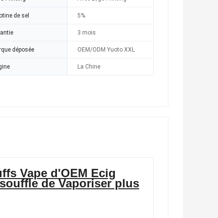
otine de sel
5%
antie
3 mois
que déposée
OEM/ODM Yuoto XXL
gine
La Chine
puffs Vape d'OEM Ecig
 souffle de Vaporiser plus