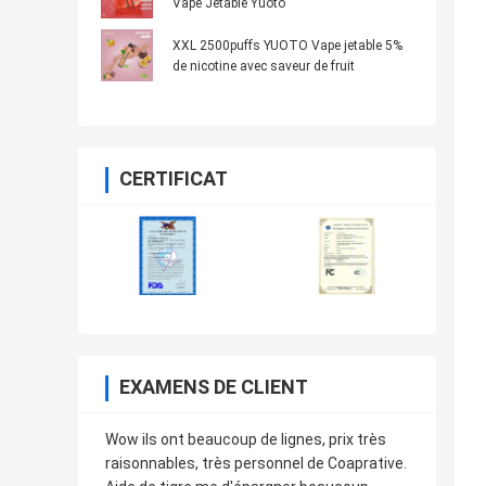
Vape Jetable Yuoto
XXL 2500puffs YUOTO Vape jetable 5%
de nicotine avec saveur de fruit
CERTIFICAT
EXAMENS DE CLIENT
Wow ils ont beaucoup de lignes, prix très
raisonnables, très personnel de Coaprative.