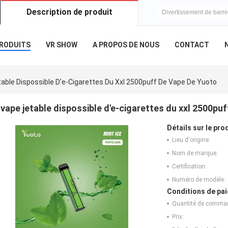
Description de produit
Question et répon
RODUITS
VR SHOW
A PROPOS DE NOUS
CONTACT
able Dispossible D'e-Cigarettes Du Xxl 2500puff De Vape De Yuoto
vape jetable dispossible d'e-cigarettes du xxl 2500pu
Détails sur le prod
Lieu d'origine:
Nom de marque:
Certification:
Numéro de modèle:
Conditions de pai
Quantité de comma
Prix: