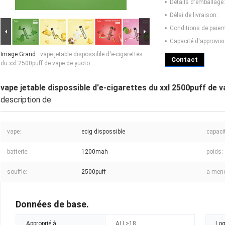
Détails d'emballage:
Délai de livraison:
Conditions de paiem
Capacité d'approvis
Image Grand :
vape jetable dispossible d'e-cigarettes
Contact
du xxl 2500puff de vape de yuoto
vape jetable dispossible d'e-cigarettes du xxl 2500puff de 
description de
vape:
ecig dispossible
capaci
batterie:
1200mah
poids:
souffle:
2500puff
a mené
Données de base.
Approprié à
ALL>18
Log