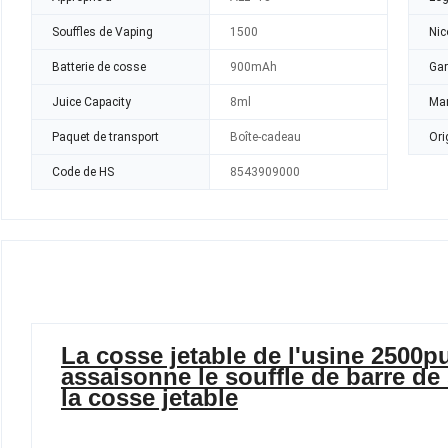
Souffles de Vaping
1500
Nic
Batterie de cosse
900mAh
Gar
Juice Capacity
8ml
Mar
Paquet de transport
Boîte-cadeau
Ori
Code de HS
8543909000
La cosse jetable de l'usine 2500
assaisonne le souffle de barre de
la cosse jetable