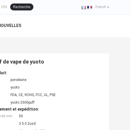
se de client
Demande de soumission
Recherche
|
French
NOUVELLES
ff de vape de yuoto
uit:
porcelaine
yuoto
FDA, CE, ROHS, FCC, UL, PSE
yuoto 2500puff
ement et expédition:
nde min:
50
3.5-3.2usd