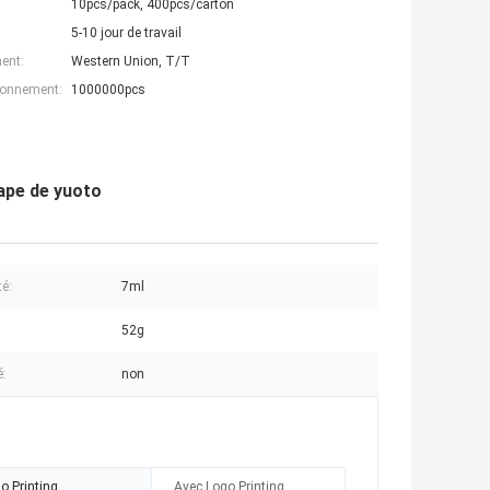
10pcs/pack, 400pcs/carton
5-10 jour de travail
ent:
Western Union, T/T
ionnement:
1000000pcs
vape de yuoto
té:
7ml
52g
:
non
o Printing
Avec Logo Printing