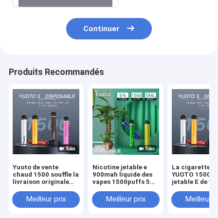
Continuer
Produits Recommandés
Yuoto de vente
Nicotine jetable e
La cigarette e
chaud 1500 souffle la
900mah liquide des
YUOTO 1500 du
livraison originale
vapes 1500puffs 5ml
jetable E de va
jetable de cosses de
5% de Yuoto 5
la nicotine 5% 
YUOTO Vape
la vente 6ml c
Meilleur prix
Meilleur prix
Meilleur p
rapidement
dans Moyen-Or
2% 5% nouvea