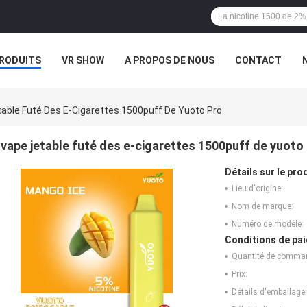
RODUITS
VR SHOW
A PROPOS DE NOUS
CONTACT
able Futé Des E-Cigarettes 1500puff De Yuoto Pro
vape jetable futé des e-cigarettes 1500puff de yuoto
Détails sur le prod
Lieu d'origine:
Nom de marque:
Numéro de modèle:
Conditions de pai
Quantité de comma
Prix:
Détails d'emballage: