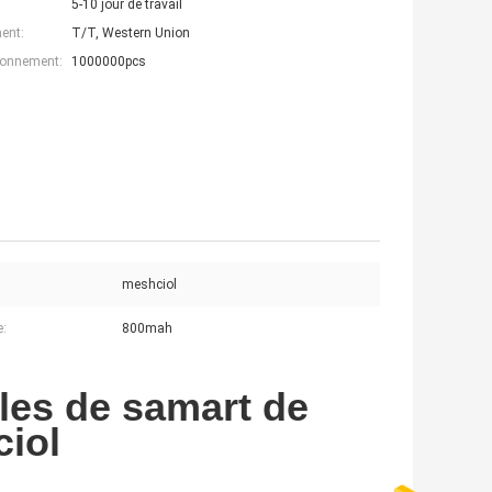
5-10 jour de travail
ent:
T/T, Western Union
ionnement:
1000000pcs
:
meshciol
e:
800mah
fles de samart de
ciol