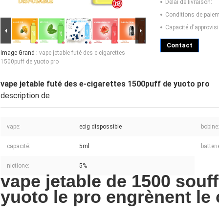
Délai de livraison:
Conditions de paiem
Capacité d'approvis
Contact
Image Grand :
vape jetable futé des e-cigarettes
1500puff de yuoto pro
vape jetable futé des e-cigarettes 1500puff de yuoto pro
description de
vape:
ecig dispossible
bobine
capacité:
5ml
batteri
nictione:
5%
vape jetable de 1500 souf
yuoto le pro engrènent le 