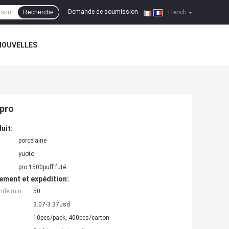
Demande de soumission
Recherche
|
French
NOUVELLES
 pro
uit:
porcelaine
yuoto
pro 1500puff futé
ement et expédition:
nde min:
50
3.07-3.37usd
10pcs/pack, 400pcs/carton