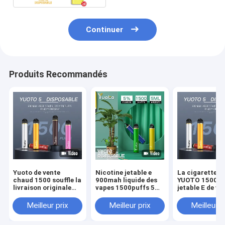
Continuer
Produits Recommandés
Yuoto de vente
Nicotine jetable e
La cigarette e
chaud 1500 souffle la
900mah liquide des
YUOTO 1500 du
livraison originale
vapes 1500puffs 5ml
jetable E de va
jetable de cosses de
5% de Yuoto 5
la nicotine 5% 
YUOTO Vape
la vente 6ml c
Meilleur prix
Meilleur prix
Meilleur p
rapidement
dans Moyen-Or
2% 5% nouvea