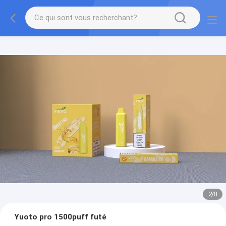
2
/
8
Yuoto pro 1500puff futé