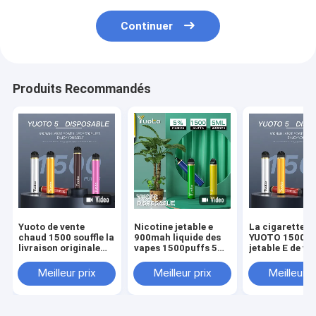
Continuer
Produits Recommandés
Yuoto de vente
Nicotine jetable e
La cigarette e
chaud 1500 souffle la
900mah liquide des
YUOTO 1500 du
livraison originale
vapes 1500puffs 5ml
jetable E de va
jetable de cosses de
5% de Yuoto 5
la nicotine 5% 
YUOTO Vape
la vente 6ml c
Meilleur prix
Meilleur prix
Meilleur p
rapidement
dans Moyen-Or
2% 5% nouvea