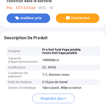
construit dans la batterie
Prix：3.07-3.37usd
MOQ：50
meilleur prix
Contactez
Description De Produit
,
Pro 5ml futé Vape jetable
Surligner
Yuoto 5ml Vape jetable
Capacité
1000000pcs
d'approvisionnement
Certification
CE , ROHS
Conditions de
T/T, Western Union
paiement
Délai de livraison
5-10 jour de travail
Détails d'emballage
10pcs/pack, 400pcs/carton
Regardez plus