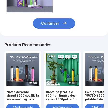
construit dans la
batterie
Continuer
Produits Recommandés
Yuoto de vente
Nicotine jetable e
La cigarette e
chaud 1500 souffle la
900mah liquide des
YUOTO 1500 du
livraison originale
vapes 1500puffs 5ml
jetable E de va
jetable de cosses de
5% de Yuoto 5
la nicotine 5% 
YUOTO Vape
la vente 6ml c
Meilleur prix
Meilleur prix
Meilleur p