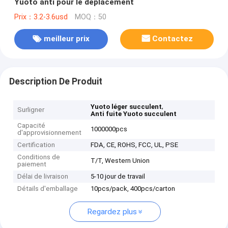
Yuoto anti pour le déplacement
Prix：3.2-3.6usd
MOQ：50
meilleur prix
Contactez
Description De Produit
,
Yuoto léger succulent
Surligner
Anti fuite Yuoto succulent
Capacité
1000000pcs
d'approvisionnement
Certification
FDA, CE, ROHS, FCC, UL, PSE
Conditions de
T/T, Western Union
paiement
Délai de livraison
5-10 jour de travail
Détails d'emballage
10pcs/pack, 400pcs/carton
Regardez plus