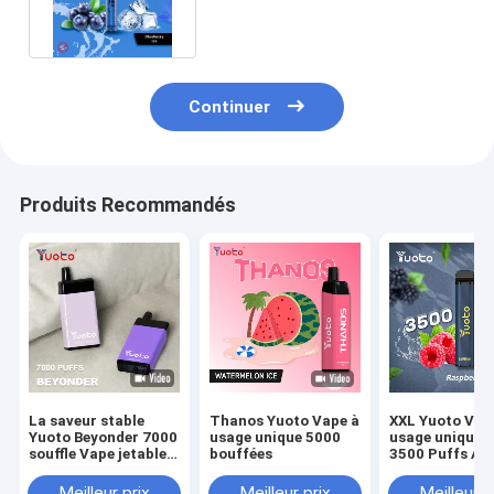
Yuoto anti pour le
déplacement
Continuer
Produits Recommandés
La saveur stable
Thanos Yuoto Vape à
XXL Yuoto Vap
Yuoto Beyonder 7000
usage unique 5000
usage unique 
souffle Vape jetable
bouffées
3500 Puffs Ar
Mesh Coil
du dispositif 9
Meilleur prix
Meilleur prix
Meilleur p