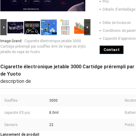
Prix:
Détails d'emballage:
Délai de livraison:
Conditions de paiem
Capacité d'approvis
Image Grand :
Cigarette électronique jetable 3000
Cartidge prérempli par souffles 8ml de Vape de stylo
Contact
jetable de vape de Yuoto
Cigarette électronique jetable 3000 Cartidge prérempli par 
de Yuoto
description de
Souffles:
3000
Nicotin
capacité d'E-jus:
8.0ml
Batteri
Saveurs:
22
Poids:
Lancement de produit