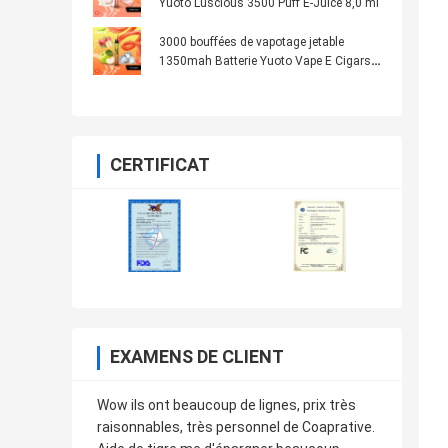
Yuoto Luscious 3500 Puff E-Juice 8,0 ml
3000 bouffées de vapotage jetable
1350mah Batterie Yuoto Vape E Cigars
Double pomme
CERTIFICAT
EXAMENS DE CLIENT
Wow ils ont beaucoup de lignes, prix très
raisonnables, très personnel de Coaprative.