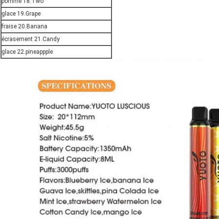
pomme 18.Two
glace 19.Grape
fraise 20.Banana
écrasement 21.Candy
glace 22.pineappple