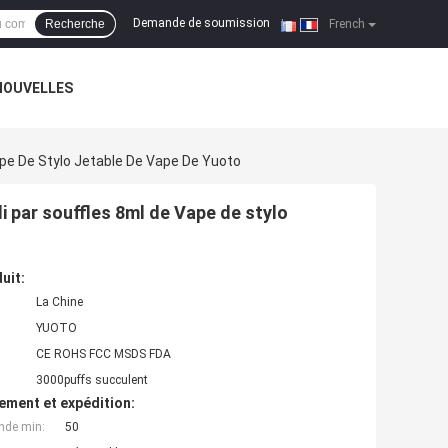
Demande de soumission
Recherche
|
French
NOUVELLES
ape De Stylo Jetable De Vape De Yuoto
i par souffles 8ml de Vape de stylo
uit:
La Chine
YUOTO
CE ROHS FCC MSDS FDA
3000puffs succulent
ement et expédition:
nde min:
50