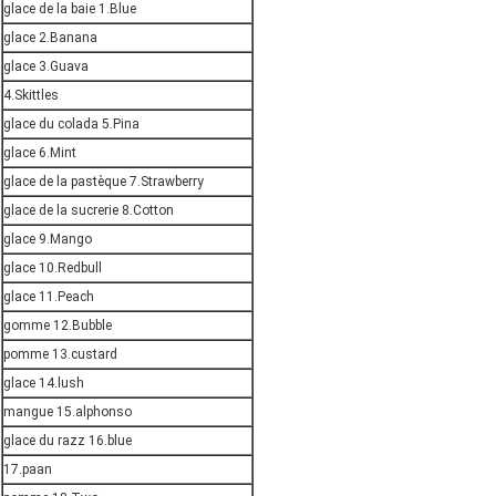
glace de la baie 1.Blue
glace 2.Banana
glace 3.Guava
4.Skittles
glace du colada 5.Pina
glace 6.Mint
glace de la pastèque 7.Strawberry
glace de la sucrerie 8.Cotton
glace 9.Mango
glace 10.Redbull
glace 11.Peach
gomme 12.Bubble
pomme 13.custard
glace 14.lush
mangue 15.alphonso
glace du razz 16.blue
17.paan