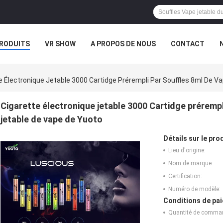
RODUITS
VR SHOW
A PROPOS DE NOUS
CONTACT
e Électronique Jetable 3000 Cartidge Prérempli Par Souffles 8ml De V
Cigarette électronique jetable 3000 Cartidge prérempl
jetable de vape de Yuoto
Détails sur le prod
Lieu d'origine:
Nom de marque:
Certification:
Numéro de modèle:
Conditions de pai
Quantité de comma