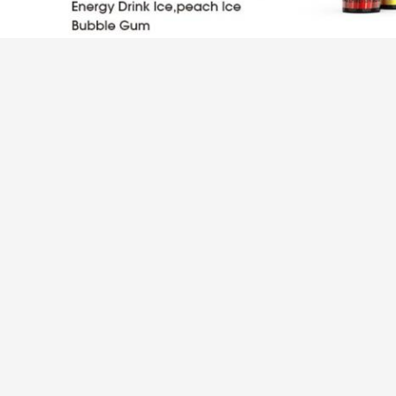
Bel aspect avec le corps compact
La cosse avec 8ml a prérempli le jus
vitesse de réponse de milliseconde
batterie incorporée de 1350 heures-milliampère avec 3000 souffles
une meilleure saveur