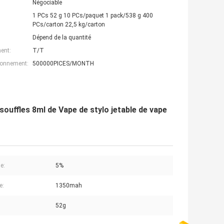
Négociable
1 PCs 52 g 10 PCs/paquet 1 pack/538 g 400
PCs/carton 22,5 kg/carton
Dépend de la quantité
ent:
T/T
ionnement:
500000PICES/MONTH
souffles 8ml de Vape de stylo jetable de vape
e:
5%
e:
1350mah
52g