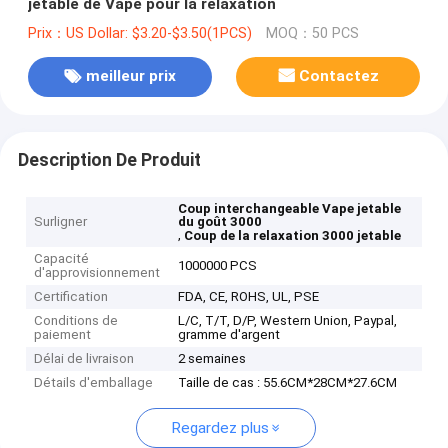
jetable de Vape pour la relaxation
Prix：US Dollar: $3.20-$3.50(1PCS)
MOQ：50 PCS
meilleur prix
Contactez
Description De Produit
Coup interchangeable Vape jetable
Surligner
du goût 3000
,
Coup de la relaxation 3000 jetable
Capacité
1000000 PCS
d'approvisionnement
Certification
FDA, CE, ROHS, UL, PSE
Conditions de
L/C, T/T, D/P, Western Union, Paypal,
paiement
gramme d'argent
Délai de livraison
2 semaines
Détails d'emballage
Taille de cas : 55.6CM*28CM*27.6CM
Regardez plus