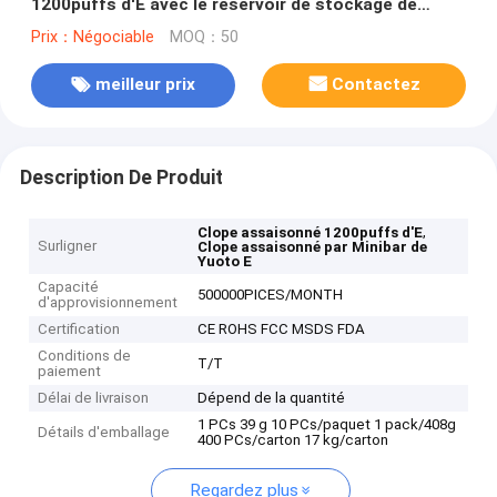
1200puffs d'E avec le réservoir de stockage de
pétrole évident transparent
Prix：Négociable
MOQ：50
meilleur prix
Contactez
Description De Produit
,
Clope assaisonné 1200puffs d'E
Surligner
Clope assaisonné par Minibar de
Yuoto E
Capacité
500000PICES/MONTH
d'approvisionnement
Certification
CE ROHS FCC MSDS FDA
Conditions de
T/T
paiement
Délai de livraison
Dépend de la quantité
1 PCs 39 g 10 PCs/paquet 1 pack/408g
Détails d'emballage
400 PCs/carton 17 kg/carton
Regardez plus