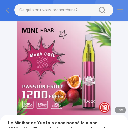
2
/
5
Le Minibar de Yuoto a assaisonné le clope