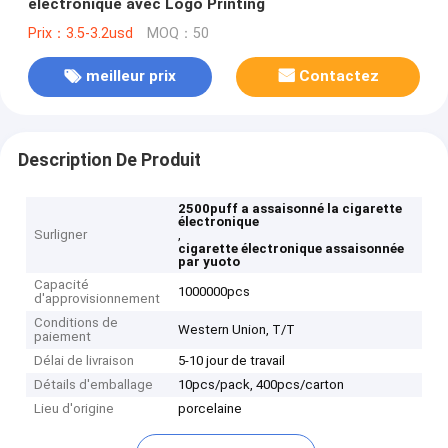
électronique avec Logo Printing
Prix：3.5-3.2usd
MOQ：50
meilleur prix
Contactez
Description De Produit
2500puff a assaisonné la cigarette
électronique
Surligner
,
cigarette électronique assaisonnée
par yuoto
Capacité
1000000pcs
d'approvisionnement
Conditions de
Western Union, T/T
paiement
Délai de livraison
5-10 jour de travail
Détails d'emballage
10pcs/pack, 400pcs/carton
Lieu d'origine
porcelaine