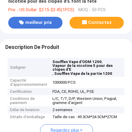
nicotine pour des clopes d'E font la fête
Prix：US Dollar: $3.15-$3.45(1PCS)
MOQ：50 PCS
meilleur prix
Contactez
Description De Produit
,
Souffles Vape d'ODM 1200
Vapeur de la nicotine 5 pour des
Surligner
clopes d'E
,
Souffles Vape de la partie 1200
Capacité
1000000 PCS
d'approvisionnement
Certification
FDA, CE, ROHS, UL, PSE
Conditions de
L/C, T/T, D/P, Western Union, Paypal,
paiement
gramme d'argent
Délai de livraison
2 semaines
Détails d'emballage
Taille de cas : 49.3CM*24.5CM*27CM
Regardez plus