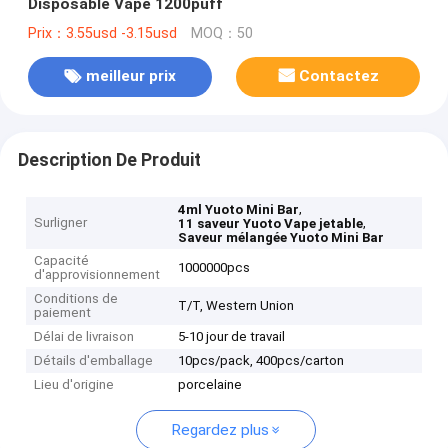
Disposable Vape 1200puff
Prix：3.55usd -3.15usd
MOQ：50
meilleur prix
Contactez
Description De Produit
,
4ml Yuoto Mini Bar
Surligner
,
11 saveur Yuoto Vape jetable
Saveur mélangée Yuoto Mini Bar
Capacité
1000000pcs
d'approvisionnement
Conditions de
T/T, Western Union
paiement
Délai de livraison
5-10 jour de travail
Détails d'emballage
10pcs/pack, 400pcs/carton
Lieu d'origine
porcelaine
Regardez plus