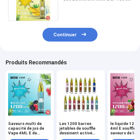
Disposable Vape 1200puff
Continuer
Produits Recommandés
Saveurs multi de
Les 1200 barres
le liquide 1200
capacité de jus de
jetables de souffle
4ml E souffle d
Vape 4ML E de
dessinent activé
saveurs de la 
souffles du sel 1200
avec la batterie
16 de maille d