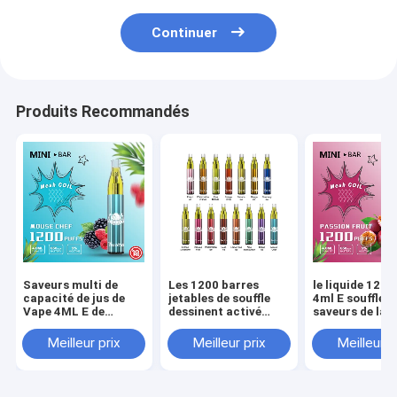
Continuer
Produits Recommandés
Saveurs multi de
Les 1200 barres
le liquide 1200
capacité de jus de
jetables de souffle
4ml E souffle d
Vape 4ML E de
dessinent activé
saveurs de la 
souffles du sel 1200
avec la batterie
16 de maille d
de nicotine de 5%
650mah puissante
avec de la nico
Meilleur prix
Meilleur prix
Meilleur p
de 5%