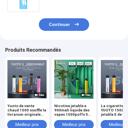
souffles Vape Ecigs
Continuer
Produits Recommandés
Yuoto de vente
Nicotine jetable e
La cigarette e
chaud 1500 souffle la
900mah liquide des
YUOTO 1500 du
livraison originale
vapes 1500puffs 5ml
jetable E de va
jetable de cosses de
5% de Yuoto 5
la nicotine 5% 
YUOTO Vape
la vente 6ml c
Meilleur prix
Meilleur prix
Meilleur p
rapidement
dans Moyen-Or