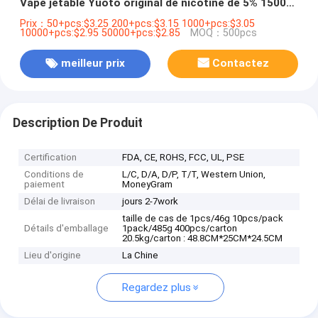
Vape jetable Yuoto original de nicotine de 5% 1500
souffles Vape Ecigs
Prix：50+pcs:$3.25 200+pcs:$3.15 1000+pcs:$3.05
10000+pcs:$2.95 50000+pcs:$2.85
MOQ：500pcs
meilleur prix
Contactez
Description De Produit
Certification
FDA, CE, ROHS, FCC, UL, PSE
Conditions de
L/C, D/A, D/P, T/T, Western Union,
paiement
MoneyGram
Délai de livraison
jours 2-7work
taille de cas de 1pcs/46g 10pcs/pack
Détails d'emballage
1pack/485g 400pcs/carton
20.5kg/carton : 48.8CM*25CM*24.5CM
Lieu d'origine
La Chine
Regardez plus