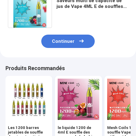
Saveurs multi de capacité de
jus de Vape 4ML E de souffles
du sel 1200 de nicotine de 5%
Continuer
Produits Recommandés
Les 1200 barres
le liquide 1200 de
Mesh Coils 12
jetables de souffle
4ml E souffle des
souffle Vape fa