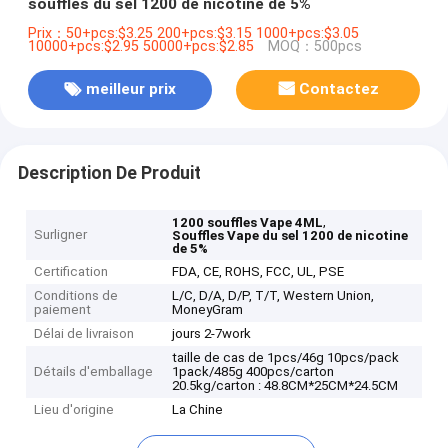
souffles du sel 1200 de nicotine de 5%
Prix：50+pcs:$3.25 200+pcs:$3.15 1000+pcs:$3.05
10000+pcs:$2.95 50000+pcs:$2.85
MOQ：500pcs
meilleur prix
Contactez
Description De Produit
,
1200 souffles Vape 4ML
Surligner
Souffles Vape du sel 1200 de nicotine
de 5%
Certification
FDA, CE, ROHS, FCC, UL, PSE
Conditions de
L/C, D/A, D/P, T/T, Western Union,
paiement
MoneyGram
Délai de livraison
jours 2-7work
taille de cas de 1pcs/46g 10pcs/pack
Détails d'emballage
1pack/485g 400pcs/carton
20.5kg/carton : 48.8CM*25CM*24.5CM
Lieu d'origine
La Chine