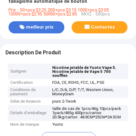
tabagisme automatique de bouton
Prix：50+pcs:$3.25 200+pcs:$3.15 1000+pcs:$3.05
10000+pcs:$2.95 50000+pcs:$2.85
MOQ：500pcs
meilleur prix
Contactez
Description De Produit
,
Nicotine jetable de Yuoto Vape 5
Surligner
Nicotine jetable de Vape 5 700
souffles
Certification
FDA, CE, ROHS, FCC, UL, PSE
Conditions de
L/C, D/A, D/P, T/T, Western Union,
paiement
MoneyGram
Délai de livraison
jours 2-7work
taille de cas de 1pcs/46g 10pcs/pack
Détails d'emballage
1pack/485g 400pcs/carton
20.5kg/carton : 48.8CM*25CM*24.5CM
Nom de marque
Yuoto