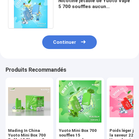
Nicotine jetable de Yuoto Vape
5 700 souffles aucun
tabagisme automatique de
bouton
Continuer
Produits Recommandés
Mading In China
Yuoto Mini Box 700
Poids léger jet
Yuoto Mini Box 700
souffles 15
la saveur 22g 