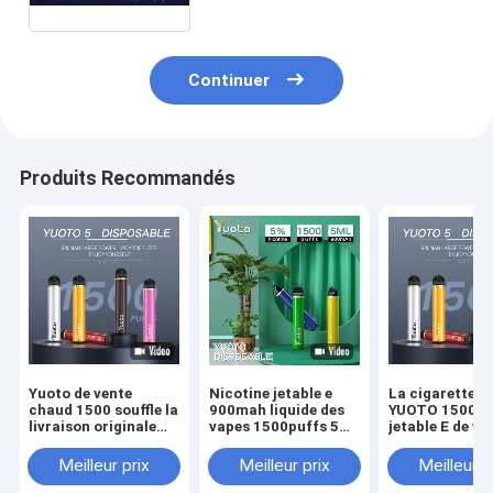
Vape Ecigs
Continuer
Produits Recommandés
Yuoto de vente
Nicotine jetable e
La cigarette e
chaud 1500 souffle la
900mah liquide des
YUOTO 1500 du
livraison originale
vapes 1500puffs 5ml
jetable E de va
jetable de cosses de
5% de Yuoto 5
la nicotine 5% 
YUOTO Vape
la vente 6ml c
Meilleur prix
Meilleur prix
Meilleur p
rapidement
dans Moyen-Or
2% 5% nouvea