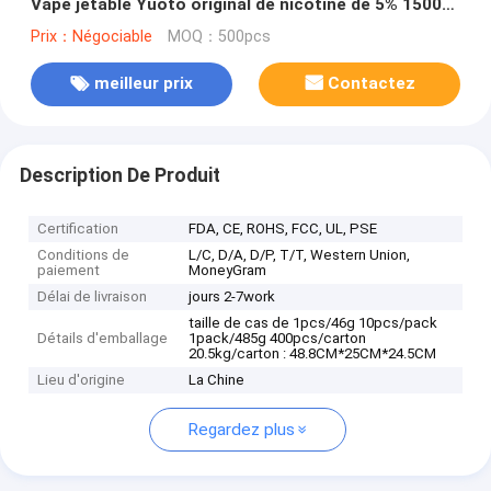
Vape jetable Yuoto original de nicotine de 5% 1500
souffles Vape Ecigs
Prix：Négociable
MOQ：500pcs
meilleur prix
Contactez
Description De Produit
Certification
FDA, CE, ROHS, FCC, UL, PSE
Conditions de
L/C, D/A, D/P, T/T, Western Union,
paiement
MoneyGram
Délai de livraison
jours 2-7work
taille de cas de 1pcs/46g 10pcs/pack
Détails d'emballage
1pack/485g 400pcs/carton
20.5kg/carton : 48.8CM*25CM*24.5CM
Lieu d'origine
La Chine
Regardez plus