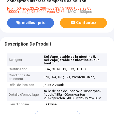
conception discrète compacte de bouton
Prix：50+pcs:$3.25 200+pcs:$3.15 1000+pcs:$3.05
10000+pcs:$2.95 50000+pcs:$2.85
MOQ：500pcs
meilleur prix
Contactez
Description De Produit
,
Sel Vape jetable de la nicotine 5
Surligner
Sel Vape jetable de nicotine aucun
bouton
Certification
FDA, CE, ROHS, FCC, UL, PSE
Conditions de
L/C, D/A, D/P, T/T, Western Union,
paiement
Délai de livraison
jours 2-7work
taille de cas de 1pcs/46g 10pcs/pack
Détails d'emballage
1pack/485g 400pcs/carton
20.5kg/carton : 48.8CM*25CM*24.5CM
Lieu d'origine
La Chine