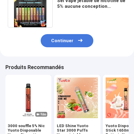
Sel Vape jetable de nicotine de
5% aucune conception
discrète compacte de bouton
Continuer
Produits Recommandés
3000 souffle 5% Nic
LED Shine Yuoto
Yuoto Disposa
Yuoto Disposable
Star 3000 Puffs
Stick 1650ma